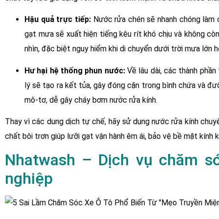
Hậu quả trực tiếp:
Nước rửa chén sẽ nhanh chóng làm ch
gạt mưa sẽ xuất hiện tiếng kêu rít khó chịu và không cò
nhìn, đặc biệt nguy hiểm khi di chuyển dưới trời mưa lớn
Hư hại hệ thống phun nước:
Về lâu dài, các thành phần
lý sẽ tạo ra kết tủa, gây đóng cặn trong bình chứa và đư
mô-tơ, dễ gây cháy bơm nước rửa kính.
Thay vì các dung dịch tự chế, hãy sử dụng nước rửa kính chuy
chất bôi trơn giúp lưỡi gạt vận hành êm ái, bảo vệ bề mặt kính
Nhatwash – Dịch vụ chăm só
nghiệp