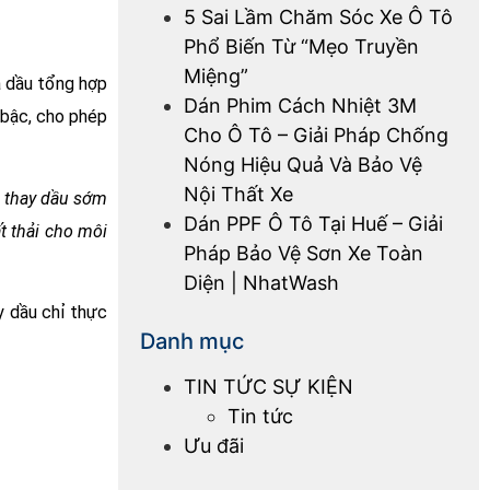
5 Sai Lầm Chăm Sóc Xe Ô Tô
Phổ Biến Từ “Mẹo Truyền
Miệng”
a dầu tổng hợp
Dán Phim Cách Nhiệt 3M
 bậc, cho phép
Cho Ô Tô – Giải Pháp Chống
Nóng Hiệu Quả Và Bảo Vệ
Nội Thất Xe
c thay dầu sớm
Dán PPF Ô Tô Tại Huế – Giải
t thải cho môi
Pháp Bảo Vệ Sơn Xe Toàn
Diện | NhatWash
y dầu chỉ thực
Danh mục
TIN TỨC SỰ KIỆN
Tin tức
Ưu đãi