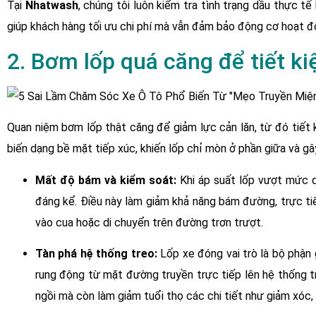
Tại
Nhatwash
, chúng tôi luôn kiểm tra tình trạng dầu thực t
giúp khách hàng tối ưu chi phí mà vẫn đảm bảo động cơ hoạt đ
2. Bơm lốp quá căng để tiết k
Quan niệm bơm lốp thật căng để giảm lực cản lăn, từ đó tiết k
biến dạng bề mặt tiếp xúc, khiến lốp chỉ mòn ở phần giữa và gây
Mất độ bám và kiểm soát:
Khi áp suất lốp vượt mức qu
đáng kể. Điều này làm giảm khả năng bám đường, trực ti
vào cua hoặc di chuyển trên đường trơn trượt.
Tàn phá hệ thống treo:
Lốp xe đóng vai trò là bộ phận 
rung động từ mặt đường truyền trực tiếp lên hệ thống t
ngồi mà còn làm giảm tuổi thọ các chi tiết như giảm xóc, 