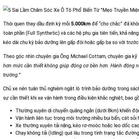
Thói quen thay dầu định kỳ mỗi
5.000km
để “cho chắc” đã khôn
toàn phần (Full Synthetic) và các hệ phụ gia tiên tiến, khả nă
kéo dài chu kỳ bảo dưỡng lên gấp đôi hoặc gấp ba so với trước
Theo góc nhìn chuyên gia Ông Michael Cottam, chuyên gia kỹ 
hơn mức cần thiết không giúp động cơ bền hơn. Hành động này
trường.”
Chủ xe nên tuân thủ nghiêm ngặt lộ trình bảo dưỡng trong sác
sự cần thiết khi xe vận hành trong điều kiện khắc nghiệt, bao g
Thường xuyên di chuyển quãng ngắn (dưới 8km) khiến độn
Vận hành liên tục trong môi trường nhiều bụi bẩn, cát sỏi
Xe thường xuyên tải nặng, kéo rơ-moóc hoặc leo dốc cao
Chạy không tải (Idling) quá lâu trong tình trạng tắc đường