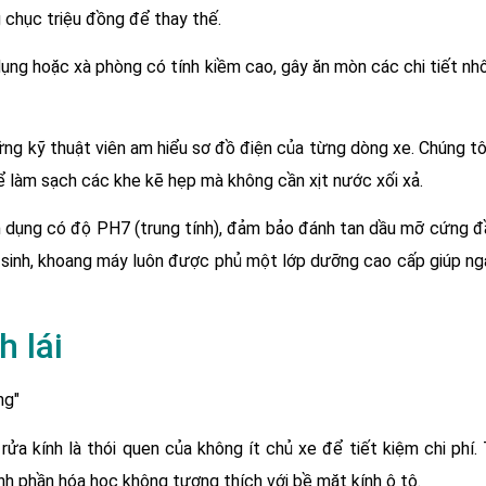
 chục triệu đồng để thay thế.
ụng hoặc xà phòng có tính kiềm cao, gây ăn mòn các chi tiết nh
ng kỹ thuật viên am hiểu sơ đồ điện của từng dòng xe. Chúng tô
 làm sạch các khe kẽ hẹp mà không cần xịt nước xối xả.
n dụng có độ PH7 (trung tính), đảm bảo đánh tan dầu mỡ cứng 
vệ sinh, khoang máy luôn được phủ một lớp dưỡng cao cấp giúp ng
 lái
a kính là thói quen của không ít chủ xe để tiết kiệm chi phí. 
nh phần hóa học không tương thích với bề mặt kính ô tô.