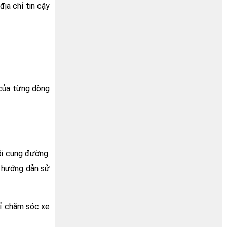
địa chỉ tin cậy
 của từng dòng
ỗi cung đường.
n hướng dẫn sử
hỉ chăm sóc xe