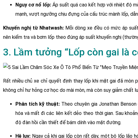
Nguy cơ nổ lốp:
Áp suất quá cao kết hợp với nhiệt độ mặ
mạnh, vượt ngưỡng chịu đựng của cấu trúc mành lốp, dẫn
Khuyến nghị từ Nhatwash:
Mỗi dòng xe đều có mức áp suất l
nên kiểm tra và bơm lốp theo đúng áp suất khuyến nghị (thường
3. Lầm tưởng “Lốp còn gai là c
Rất nhiều chủ xe chỉ quyết định thay lốp khi mặt gai đã mòn 
không chỉ hư hỏng cơ học do mài mòn, mà còn suy giảm chất lư
Phân tích kỹ thuật:
Theo chuyên gia Jonathan Benson (
hóa và mất đi các liên kết dẻo theo thời gian. Sau khoả
độ đàn hồi cần thiết để bám dính vào mặt đường.
Hệ lụy:
Ngay cả khi gai lốp còn rất dày, một bộ lốp lão 