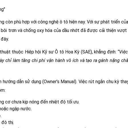
g còn phù hợp với công nghệ ô tô hiện nay. Với sự phát triển củ
ng bôi trơn và chống oxy hóa của dầu nhớt đã được cải thiện vượt
 đây.
thuật thuộc Hiệp hội Kỹ sư Ô tô Hoa Kỳ (SAE), khẳng định:
“Việ
 chỉ làm tăng chi phí vận hành vô ích và tạo ra gánh nặng chấ
h hướng dẫn sử dụng (Owner’s Manual). Việc rút ngắn chu kỳ tha
ồm:
g cơ chưa kịp nóng đến nhiệt độ tối ưu.
 hoặc ngập nước.
.
 đô thị.