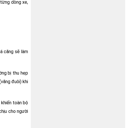
 từng dòng xe,
uá căng sẽ làm
ờng bị thu hẹp
văng đuôi) khi
 khiến toàn bộ
chịu cho người