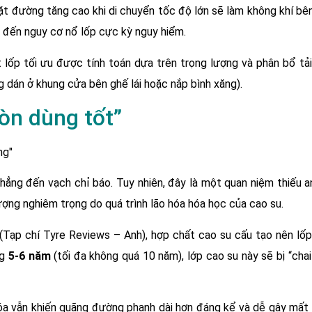
t đường tăng cao khi di chuyển tốc độ lớn sẽ làm không khí bên
 đến nguy cơ nổ lốp cực kỳ nguy hiểm.
ốp tối ưu được tính toán dựa trên trọng lượng và phân bổ tải
 dán ở khung cửa bên ghế lái hoặc nắp bình xăng).
òn dùng tốt”
phẳng đến vạch chỉ báo. Tuy nhiên, đây là một quan niệm thiếu a
ợng nghiêm trọng do quá trình lão hóa hóa học của cao su.
Tạp chí Tyre Reviews – Anh), hợp chất cao su cấu tạo nên lốp
ng
5-6 năm
(tối đa không quá 10 năm), lớp cao su này sẽ bị “chai
hóa vẫn khiến quãng đường phanh dài hơn đáng kể và dễ gây mất 