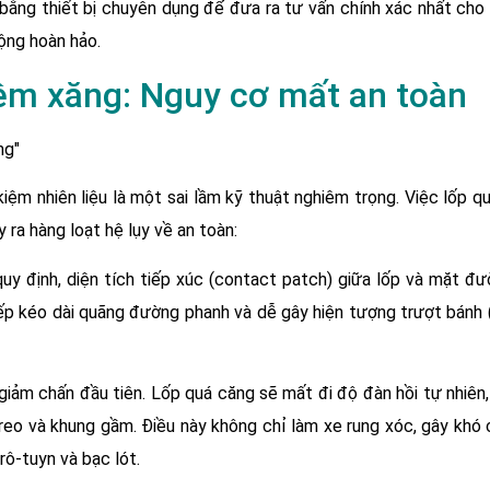
ế bằng thiết bị chuyên dụng để đưa ra tư vấn chính xác nhất cho
ộng hoàn hảo.
iệm xăng: Nguy cơ mất an toàn
iệm nhiên liệu là một sai lầm kỹ thuật nghiêm trọng. Việc lốp q
 ra hàng loạt hệ lụy về an toàn:
y định, diện tích tiếp xúc (contact patch) giữa lốp và mặt đư
ếp kéo dài quãng đường phanh và dễ gây hiện tượng trượt bánh (
giảm chấn đầu tiên. Lốp quá căng sẽ mất đi độ đàn hồi tự nhiên,
reo và khung gầm. Điều này không chỉ làm xe rung xóc, gây khó 
rô-tuyn và bạc lót.