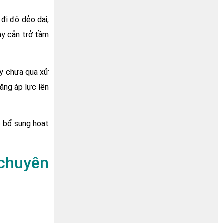
đi độ dẻo dai,
ây cản trở tầm
áy chưa qua xử
ăng áp lực lên
ó bổ sung hoạt
chuyên