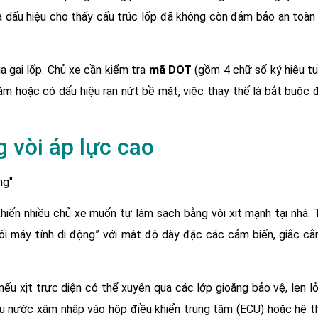
 là dấu hiệu cho thấy cấu trúc lốp đã không còn đảm bảo an toàn
 gai lốp. Chủ xe cần kiểm tra
mã DOT
(gồm 4 chữ số ký hiệu t
năm hoặc có dấu hiệu rạn nứt bề mặt, việc thay thế là bắt buộc
 vòi áp lực cao
iến nhiều chủ xe muốn tự làm sạch bằng vòi xịt mạnh tại nhà. T
khối máy tính di động” với mật độ dày đặc các cảm biến, giắc c
u xịt trực diện có thể xuyên qua các lớp gioăng bảo vệ, len l
u nước xâm nhập vào hộp điều khiển trung tâm (ECU) hoặc hệ t