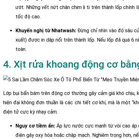
ướt. Những vết nứt chân chim li ti trên thành lốp chính
tốc độ cao.
Khuyến nghị từ Nhatwash:
Đừng chỉ nhìn vào độ sâu của
xuất) được in dập nổi trên thành lốp. Nếu lốp đã quá 6 
toàn.
4. Xịt rửa khoang động cơ bằng
Lớp bụi bẩn bám trên động cơ thường gây cảm giá khó chịu, kh
hiện đại không đơn thuần là các chi tiết cơ khí, mà là một “
điện tử cực kỳ nhạy cảm.
Nguy cơ tiềm ẩn:
Áp lực nước cực mạnh từ vòi cao áp nế
điện gây oxy hóa hoặc chập mạch. Nghiêm trọng hơn, nế