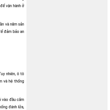
 để vận hành ở
uần và năm sản
 để đảm bảo an
uy nhiên, ô tô
ắm và hệ thống
ỏi vào đầu cắm
hống đánh lửa,