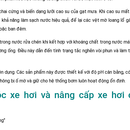
ai cứng và biến dạng lưỡi cao su của gạt mưa. Khi cao su mất 
n khả năng làm sạch nước hiệu quả, để lại các vệt mờ loang lổ g
 hoặc ban đêm.
 trong nước rửa chén khi kết hợp với khoáng chất trong nước m
ờng ống. Điều này dẫn đến tình trạng tắc nghẽn vòi phun và làm t
ên dụng. Các sản phẩm này được thiết kế với độ pH cân bằng, c
 không bị ố mờ và giữ cho hệ thống bơm luôn hoạt động ổn định.
c xe hơi và nâng cấp xe hơi 